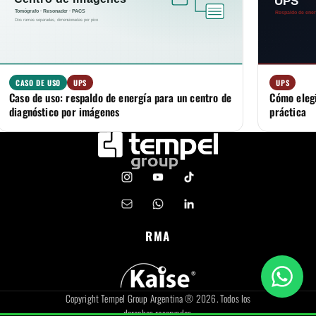
CASO DE USO
UPS
UPS
Caso de uso: respaldo de energía para un centro de
Cómo elegi
diagnóstico por imágenes
práctica
RMA
Copyright Tempel Group Argentina ® 2026. Todos los
derechos reservados.