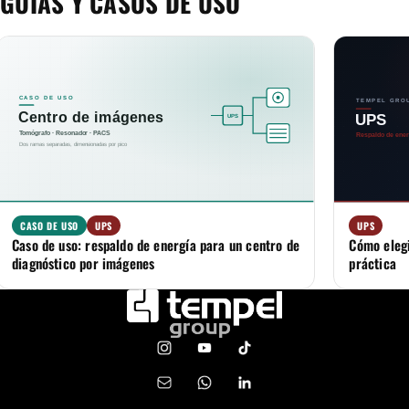
GUÍAS Y CASOS DE USO
CASO DE USO
UPS
UPS
Caso de uso: respaldo de energía para un centro de
Cómo elegi
diagnóstico por imágenes
práctica