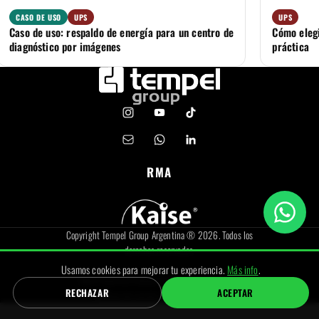
CASO DE USO
UPS
UPS
Caso de uso: respaldo de energía para un centro de
Cómo elegi
diagnóstico por imágenes
práctica
RMA
Copyright Tempel Group Argentina ® 2026. Todos los
derechos reservados.
|
Usamos cookies para mejorar tu experiencia.
Más info
.
Sobre nosotros
|
Contacto
|
Política De Privacidad
|
RECHAZAR
ACEPTAR
Política de uso de cookies
|
FAQ
|
Cookies